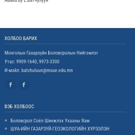
Added by Е.Батчулуун
ХОЛБОО БАРИХ
Монголын Газарзүйн Боловсролын Нийгэмлэг
Утас: 9909-1640, 9973-3300
И-мэйл: batchuluun@msue.edu.mn
ВЭБ ХОЛБООС
Боловсрол Соёл Шинжлэх Ухааны Яам
ШУА-ИЙН ГАЗАРЗҮЙ-ГЕОЭКОЛОГИЙН ХҮРЭЭЛЭН