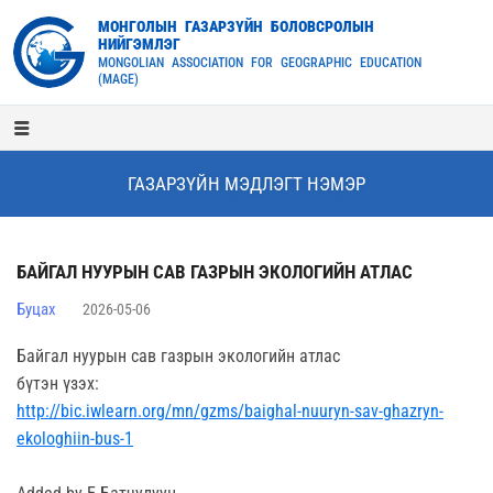
МОНГОЛЫН ГАЗАРЗҮЙН БОЛОВСРОЛЫН
НИЙГЭМЛЭГ
MONGOLIAN ASSOCIATION FOR GEOGRAPHIC EDUCATION
(MAGE)
ГАЗАРЗҮЙН МЭДЛЭГТ НЭМЭР
БАЙГАЛ НУУРЫН САВ ГАЗРЫН ЭКОЛОГИЙН АТЛАС
Буцах
2026-05-06
Байгал нуурын сав газрын экологийн атлас
бүтэн үзэх:
http://bic.iwlearn.org/mn/gzms/baighal-nuuryn-sav-ghazryn-
ekologhiin-bus-1