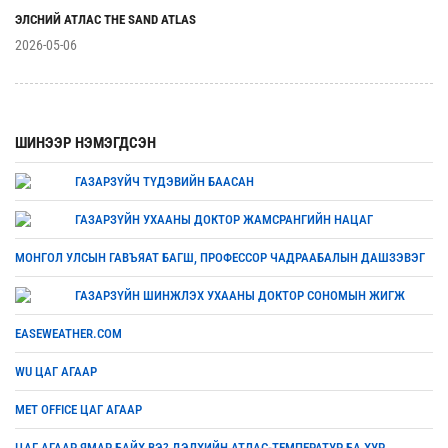
ЭЛСНИЙ АТЛАС THE SAND ATLAS
2026-05-06
ШИНЭЭР НЭМЭГДСЭН
ГАЗАРЗҮЙЧ ТҮДЭВИЙН БААСАН
ГАЗАРЗҮЙН УХААНЫ ДОКТОР ЖАМСРАНГИЙН НАЦАГ
МОНГОЛ УЛСЫН ГАВЪЯАТ БАГШ, ПРОФЕССОР ЧАДРААБАЛЫН ДАШЗЭВЭГ
ГАЗАРЗҮЙН ШИНЖЛЭХ УХААНЫ ДОКТОР СОНОМЫН ЖИГЖ
EASEWEATHER.COM
WU ЦАГ АГААР
MET OFFICE ЦАГ АГААР
ЦАГ АГААР ЯМАР БАЙХ ВЭ? ДЭЛХИЙН АТЛАС-ТЕМПЕРАТУР БА ХУР