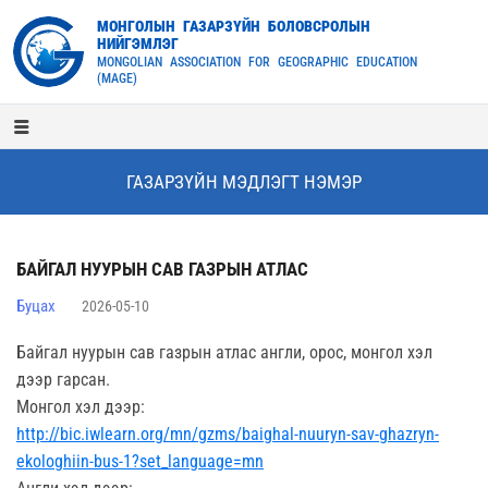
МОНГОЛЫН ГАЗАРЗҮЙН БОЛОВСРОЛЫН
НИЙГЭМЛЭГ
MONGOLIAN ASSOCIATION FOR GEOGRAPHIC EDUCATION
(MAGE)
ГАЗАРЗҮЙН МЭДЛЭГТ НЭМЭР
БАЙГАЛ НУУРЫН САВ ГАЗРЫН АТЛАС
Буцах
2026-05-10
Байгал нуурын сав газрын атлас англи, орос, монгол хэл
дээр гарсан.
Монгол хэл дээр:
http://bic.iwlearn.org/mn/gzms/baighal-nuuryn-sav-ghazryn-
ekologhiin-bus-1?set_language=mn