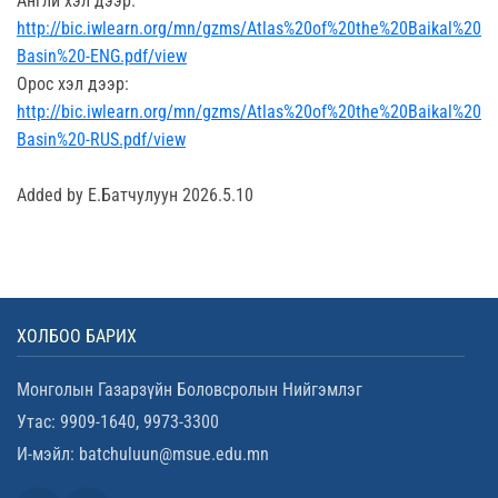
Англи хэл дээр:
http://bic.iwlearn.org/mn/gzms/Atlas%20of%20the%20Baikal%20
Basin%20-ENG.pdf/view
Орос хэл дээр:
http://bic.iwlearn.org/mn/gzms/Atlas%20of%20the%20Baikal%20
Basin%20-RUS.pdf/view
Added by Е.Батчулуун 2026.5.10
ХОЛБОО БАРИХ
Монголын Газарзүйн Боловсролын Нийгэмлэг
Утас: 9909-1640, 9973-3300
И-мэйл: batchuluun@msue.edu.mn