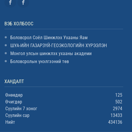
ВЭБ ХОЛБООС
Боловсрол Соёл Шинжлэх Ухааны Яам
ШУА-ИЙН ГАЗАРЗҮЙ-ГЕОЭКОЛОГИЙН ХҮРЭЭЛЭН
Монгол улсын шинжлэх ухааны академи
Боловсролын үнэлгээний төв
ХАНДАЛТ
Өнөөдөр
125
Өчигдөр
502
Сүүлийн 7 хоног
2974
Сүүлийн сар
13433
Нийт
434136