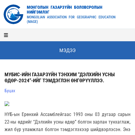
МОНГОЛЫН ГАЗАРЗҮЙН БОЛОВСРОЛЫН
НИЙГЭМЛЭГ
MONGOLIAN ASSOCIATION FOR GEOGRAPHIC EDUCATION
(MAGE)
МЭДЭЭ
МУБИС-ИЙН ГАЗАРЗҮЙН ТЭНХИМ "ДЭЛХИЙН УСНЫ
ӨДӨР-2024"-ИЙГ ТЭМДЭГЛЭН ӨНГӨРҮҮЛЛЭЭ.
Буцах
НҮБ-ын Ерөнхий Ассамблейгаас 1993 оны 03 дугаар сарын
22-ны өдрийг “Дэлхийн усны өдөр” болгон зарлан тунхаглаж,
жил бүр уламжлал болгон тэмдэглэхээр шийдвэрлэсэн. Энэ