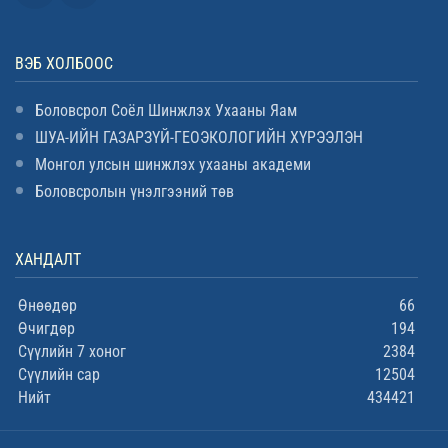
ВЭБ ХОЛБООС
Боловсрол Соёл Шинжлэх Ухааны Яам
ШУА-ИЙН ГАЗАРЗҮЙ-ГЕОЭКОЛОГИЙН ХҮРЭЭЛЭН
Монгол улсын шинжлэх ухааны академи
Боловсролын үнэлгээний төв
ХАНДАЛТ
Өнөөдөр
66
Өчигдөр
194
Сүүлийн 7 хоног
2384
Сүүлийн сар
12504
Нийт
434421