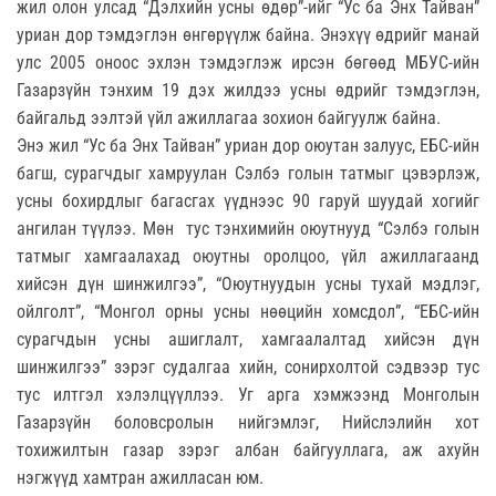
жил олон улсад “Дэлхийн усны өдөр”-ийг “Ус ба Энх Тайван”
уриан дор тэмдэглэн өнгөрүүлж байна. Энэхүү өдрийг манай
улс 2005 оноос эхлэн тэмдэглэж ирсэн бөгөөд МБУС-ийн
Газарзүйн тэнхим 19 дэх жилдээ усны өдрийг тэмдэглэн,
байгальд ээлтэй үйл ажиллагаа зохион байгуулж байна.
Энэ жил “Ус ба Энх Тайван” уриан дор оюутан залуус, ЕБС-ийн
багш, сурагчдыг хамруулан Сэлбэ голын татмыг цэвэрлэж,
усны бохирдлыг багасгах үүднээс 90 гаруй шуудай хогийг
ангилан түүлээ. Мөн тус тэнхимийн оюутнууд “Сэлбэ голын
татмыг хамгаалахад оюутны оролцоо, үйл ажиллагаанд
хийсэн дүн шинжилгээ”, “Оюутнуудын усны тухай мэдлэг,
ойлголт”, “Монгол орны усны нөөцийн хомсдол”, “ЕБС-ийн
сурагчдын усны ашиглалт, хамгаалалтад хийсэн дүн
шинжилгээ” зэрэг судалгаа хийн, сонирхолтой сэдвээр тус
тус илтгэл хэлэлцүүллээ. Уг арга хэмжээнд Монголын
Газарзүйн боловсролын нийгэмлэг, Нийслэлийн хот
тохижилтын газар зэрэг албан байгууллага, аж ахуйн
нэгжүүд хамтран ажилласан юм.