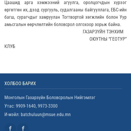
Цаашид арга хэмжээний агуулга, оролцогчдын хүрээг
өргөтгөн их, дээд сургууль, судалгааны байгууллага, ЕБС-ийн
багш, сурагчдыг хамруулан Тогтвортой хөгжлийн болон Уур
амьсгалын өөрчлөлтийн боловсрол олгохоор зорьж байна.
ГАЗАРЗҮЙН ТЭНХИМ
ОЮУТНЫ “ГЕОТУР”
КЛУБ
ХОЛБОО БАРИХ
Монголын Газарзүйн Боловсролын Нийгэмлэг
Утас: 9909-1640, 9973-3300
И-мэйл: batchuluun@msue.edu.mn