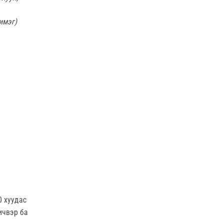
имэг)
0 хуудас
бичвэр ба