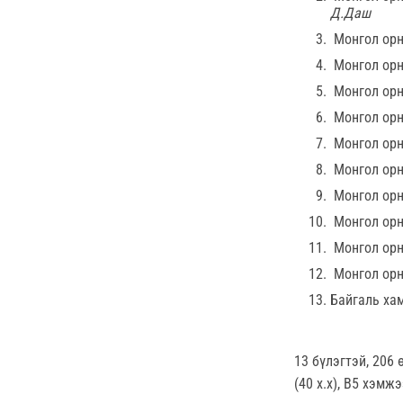
Д.Даш
Монгол орны
Монгол орн
Монгол ор
Монгол орны
Монгол орн
Монгол орн
Монгол орн
Монгол орн
Монгол орн
Монгол орн
Байгаль хам
13 бүлэгтэй, 206 
(40 х.х), В5 хэмж