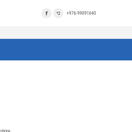
+976-99091640
улуун,