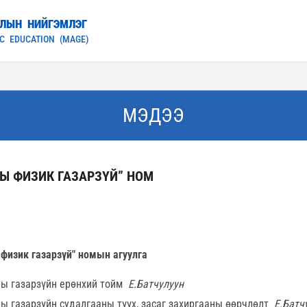
ОЛЫН НИЙГЭМЛЭГ
C EDUCATION (MAGE)
МЭДЭЭ
Ы ФИЗИК ГАЗАРЗҮЙ” НОМ
3
физик газарзүй" номын агуулга
ы газарзүйн ерөнхий тойм
Е.Батчулуун
ы газарзүйн судалгааны түүх, засаг захиргааны өөрчлөлт
Е.Батч