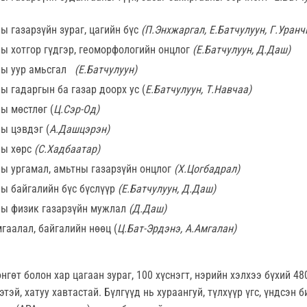
 газарзүйн зураг, цагийн бүс
(П.Энхжаргал, Е.Батчулуун, Г.Уранч
ы хотгор гүдгэр, геоморфологийн онцлог
(Е.Батчулуун, Д.Даш)
ны уур амьсгал
(Е.Батчулуун)
 гадаргын ба газар доорх ус (
Е.Батчулуун, Т.Навчаа)
ы мөстлөг (
Ц.Сэр-Од)
ы цэвдэг (
А.Дашцэрэн)
ы хөрс
(С.Хадбаатар)
ы ургамал, амьтны газарзүйн онцлог
(Х.Цогбадрал)
ы байгалийн бүс бүслүүр
(Е.Батчулуун, Д.Даш)
ы физик газарзүйн мужлал
(Д.Даш)
гаалал, байгалийн нөөц (
Ц.Бат-Эрдэнэ, А.Амгалан)
өнгөт болон хар цагаан зураг, 100 хүснэгт, нэрийн хэлхээ бүхий 48
ээтэй, хатуу хавтастай. Бүлгүүд нь хураангуй, түлхүүр үгс, үндсэн 