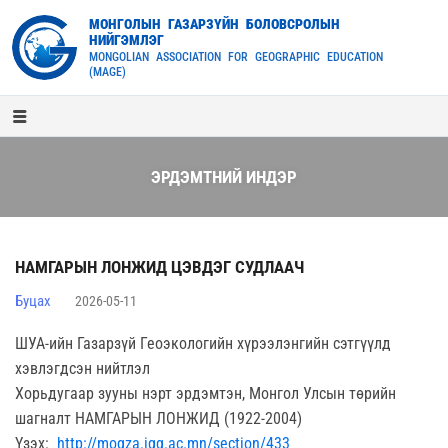
МОНГОЛЫН ГАЗАРЗҮЙН БОЛОВСРОЛЫН
НИЙГЭМЛЭГ
MONGOLIAN ASSOCIATION FOR GEOGRAPHIC EDUCATION
(MAGE)
ЭРДЭМТНИЙ ИНДЭР
НАМГАРЫН ЛОНЖИД ЦЭВДЭГ СУДЛААЧ
Буцах
2026-05-11
ШУА-ийн Газарзүй Геоэкологийн хүрээлэнгийн сэтгүүлд
хэвлэгдсэн нийтлэл
Хорьдугаар зууны нэрт эрдэмтэн, Монгол Улсын төрийн
шагналт НАМГАРЫН ЛОНЖИД (1922-2004)
Үзэх:
http://mogza.igg.ac.mn/section/433