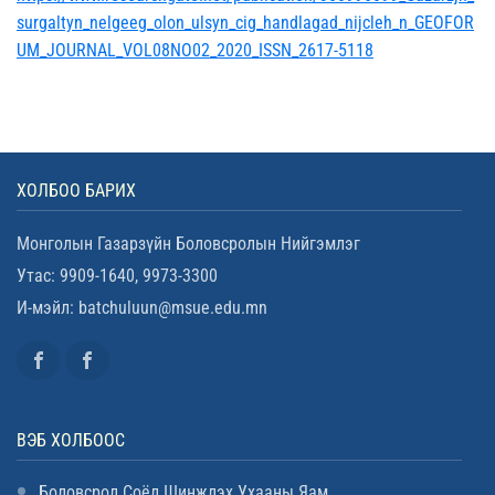
surgaltyn_nelgeeg_olon_ulsyn_cig_handlagad_nijcleh_n_GEOFOR
UM_JOURNAL_VOL08NO02_2020_ISSN_2617-5118
ХОЛБОО БАРИХ
Монголын Газарзүйн Боловсролын Нийгэмлэг
Утас: 9909-1640, 9973-3300
И-мэйл: batchuluun@msue.edu.mn
ВЭБ ХОЛБООС
Боловсрол Соёл Шинжлэх Ухааны Яам